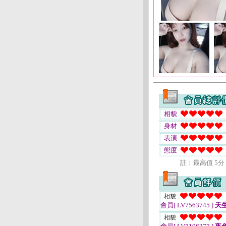
相貌
身材
表演
態度
註﹕最高值 5分
相貌
會員[ LV7563745 ]
天
相貌