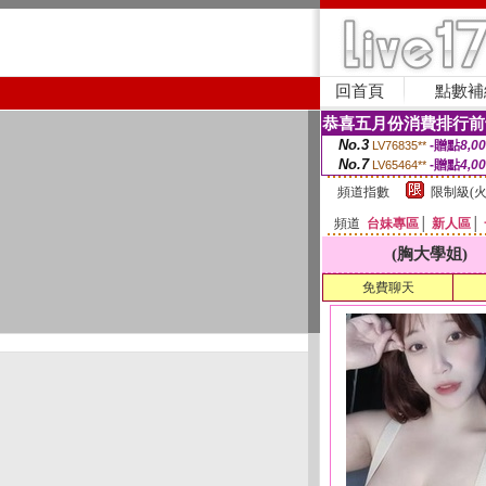
回首頁
點數補
恭喜五月份消費排行前
No.3
-贈點
8,0
LV76835**
No.7
-贈點
4,0
LV65464**
頻道指數
限制級(火
頻道
台妹專區
│
新人區
│
(胸大學姐)
免費聊天