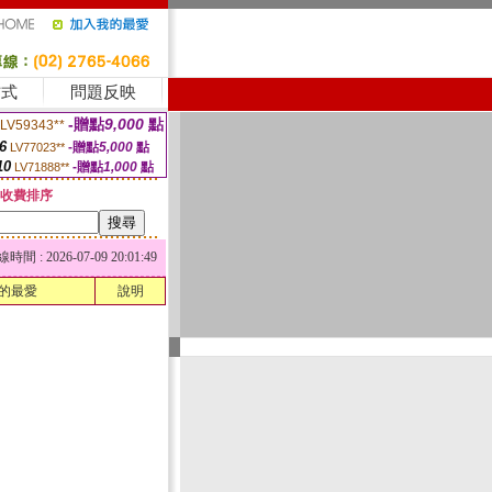
方式
問題反映
-贈點
9,000
點
LV59343**
6
-贈點
5,000
點
LV77023**
10
-贈點
1,000
點
LV71888**
收費排序
 : 2026-07-09 20:01:49
的最愛
說明