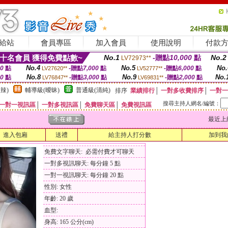
給站
會員專區
加入會員
使用說明
付款
十名會員 獲得免費點數~
No.1
-贈點
10,000
點
No.2
LV72973**
No.4
No.5
No.
00
點
-贈點
7,000
點
-贈點
6,000
點
LV27620**
LV52777**
No.8
No.9
No.
00
點
-贈點
3,000
點
-贈點
2,000
點
LV76847**
LV69831**
辣)
輔導級(曖昧)
普通級(清純)
排序
業績排行
│
一對多收費排序
│
一對一
搜尋主持人網名/編號：
一對一視訊區
│
一對多視訊區
│
免費聊天區
│
免費視訊區
最近上線時間
進入包廂
送禮
給主持人打分數
加到我
免費文字聊天: 必需付費才可聊天
一對多視訊聊天: 每分鐘 5 點
一對一視訊聊天: 每分鐘 20 點
性別: 女性
年齡: 20 歲
血型:
身高: 165 公分(cm)