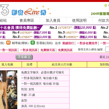
給站
會員專區
加入會員
使用說明
付款
十名會員 獲得免費點數~
No.1
-贈點
10,000
點
No.2
LV72973**
No.4
No.5
No.
00
點
-贈點
7,000
點
-贈點
6,000
點
LV27620**
LV52777**
No.8
No.9
No.
00
點
-贈點
3,000
點
-贈點
2,000
點
LV76847**
LV69831**
辣)
輔導級(曖昧)
普通級(清純)
排序
業績排行
│
一對多收費排序
│
一對一
搜尋主持人網名/編號：
一對一視訊區
│
一對多視訊區
│
免費聊天區
│
免費視訊區
最近上線時間
進入包廂
送禮
給主持人打分數
加到我
免費文字聊天: 必需付費才可聊天
一對多視訊聊天: 每分鐘 8 點
一對一視訊聊天: 每分鐘 30 點
性別: 女性
年齡: 25 歲
血型:
身高: 166 公分(cm)