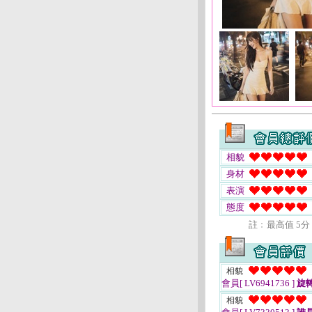
相貌
身材
表演
態度
註﹕最高值 5分
相貌
會員[ LV6941736 ]
旋
相貌