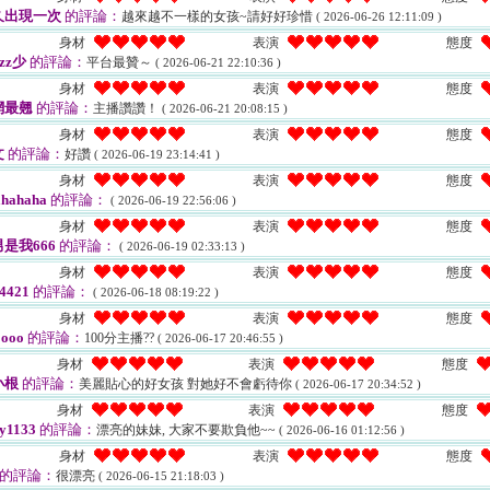
久出現一次
的評論：
越來越不一樣的女孩~請好好珍惜
( 2026-06-26 12:11:09 )
身材
表演
態度
zz少
的評論：
平台最贊～
( 2026-06-21 22:10:36 )
身材
表演
態度
網最翹
的評論：
主播讚讚！
( 2026-06-21 20:08:15 )
身材
表演
態度
文
的評論：
好讚
( 2026-06-19 23:14:41 )
身材
表演
態度
hahaha
的評論：
( 2026-06-19 22:56:06 )
身材
表演
態度
是我666
的評論：
( 2026-06-19 02:33:13 )
身材
表演
態度
4421
的評論：
( 2026-06-18 08:19:22 )
身材
表演
態度
ooo
的評論：
100分主播??
( 2026-06-17 20:46:55 )
身材
表演
態度
小根
的評論：
美麗貼心的好女孩 對她好不會虧待你
( 2026-06-17 20:34:52 )
身材
表演
態度
y1133
的評論：
漂亮的妹妹, 大家不要欺負他~~
( 2026-06-16 01:12:56 )
身材
表演
態度
的評論：
很漂亮
( 2026-06-15 21:18:03 )