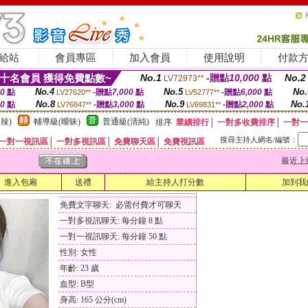
給站
會員專區
加入會員
使用說明
付款
十名會員 獲得免費點數~
No.1
-贈點
10,000
點
No.2
LV72973**
No.4
No.5
No.
00
點
-贈點
7,000
點
-贈點
6,000
點
LV27620**
LV52777**
No.8
No.9
No.
00
點
-贈點
3,000
點
-贈點
2,000
點
LV76847**
LV69831**
辣)
輔導級(曖昧)
普通級(清純)
排序
業績排行
│
一對多收費排序
│
一對一
搜尋主持人網名/編號：
一對一視訊區
│
一對多視訊區
│
免費聊天區
│
免費視訊區
最近上線時間
進入包廂
送禮
給主持人打分數
加到我
免費文字聊天: 必需付費才可聊天
一對多視訊聊天: 每分鐘 8 點
一對一視訊聊天: 每分鐘 50 點
性別: 女性
年齡: 23 歲
血型: B型
身高: 165 公分(cm)