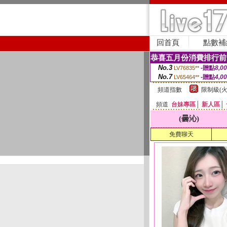
回首頁
點數補
恭喜五月份消費排行前
No.3
-贈點
8,0
LV76835**
No.7
-贈點
4,0
LV65464**
頻道指數
限制級(火
頻道
台妹專區
│
新人區
│
(曇沁)
免費聊天