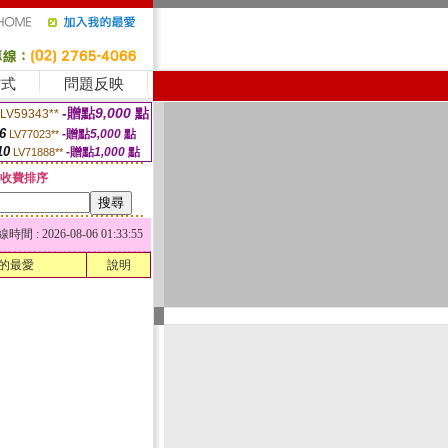
方式
問題反映
-贈點
9,000
點
LV59343**
6
-贈點
5,000
點
LV77023**
10
-贈點
1,000
點
LV71888**
收費排序
 : 2026-08-06 01:33:55
的最愛
說明