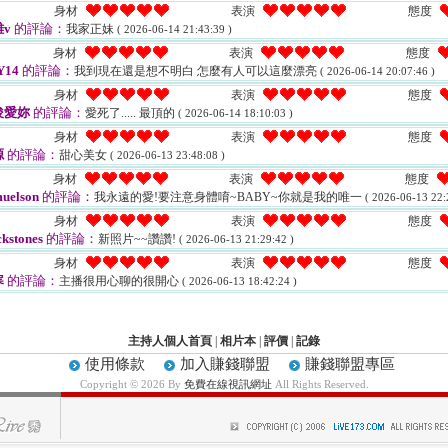
身材
表演
態度
v
的評論：
我家正妹
( 2026-06-14 21:43:39 )
身材
表演
態度
Y14
的評論：
我到現在還是想不明白 怎麼有人可以這麼漂亮
( 2026-06-14 20:07:46 )
身材
表演
態度
俊愛妳
的評論：
愛死了..... 最頂的
( 2026-06-14 18:10:03 )
身材
表演
態度
源
的評論：
甜心美女
( 2026-06-13 23:48:08 )
身材
表演
態度
uelson
的評論：
我永遠的愛!要注意身體唷~BABY~你就是我的唯一
( 2026-06-13 22:
身材
表演
態度
kstones
的評論：
新照片~~讚讚!
( 2026-06-13 21:29:42 )
身材
表演
態度
寒
的評論：
主播很用心聊的很開心
( 2026-06-13 18:42:24 )
主持人個人首頁
|
相片本
|
評價
|
記錄
使用條款
加入賺錢聯盟
賺錢聯盟專區
Copyright © 2026 By
免費在線視訊網址
All Rights Reserved.