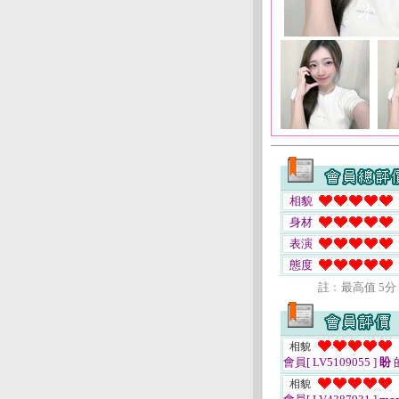
相貌
身材
表演
態度
註﹕最高值 5分
相貌
會員[ LV5109055 ]
盼
相貌